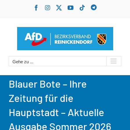
Zum
Benutzerdefin
Facebook
Instagram
X
YouTube
Tiktok
Inhalt
springen
Gehe zu ...
Blauer Bote – Ihre
Zeitung für die
Hauptstadt – Aktuelle
Ausgabe Sommer 2026