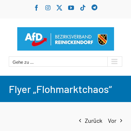
Zum
Benutzerdefin
Facebook
Instagram
X
YouTube
Tiktok
Inhalt
springen
Gehe zu ...
Flyer „Flohmarktchaos“
Zurück
Vor