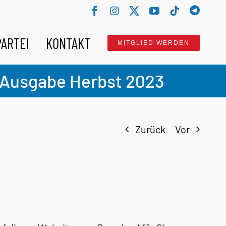
Benutz
Facebook
Instagram
X
YouTube
Tiktok
PARTEI
KONTAKT
MITGLIED WERDEN
le Ausgabe Herbst 2023
Zurück
Vor