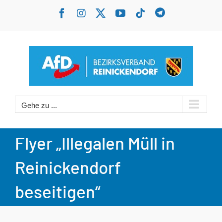
Zum
Benutzerdefin
Facebook
Instagram
X
YouTube
Tiktok
Inhalt
springen
Gehe zu ...
Flyer „Illegalen Müll in
Reinickendorf
beseitigen“